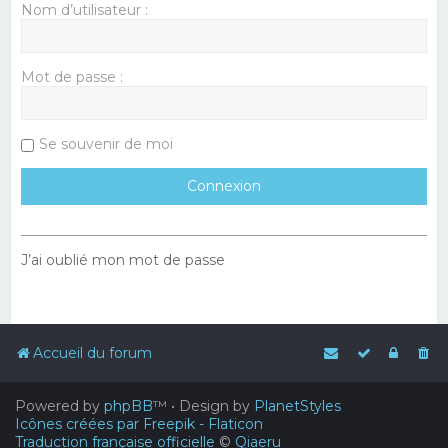
Nom d’utilisateur :
Mot de passe :
Se souvenir de moi
J’ai oublié mon mot de passe
Accueil du forum
Powered by
phpBB
™
• Design by
PlanetStyles
Icônes créées par Freepik - Flaticon
Traduction française officielle
©
Qiaeru