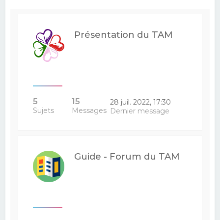
e
r
Présentation du TAM
c
h
e
r
5
15
28 juil. 2022, 17:30
Sujets
Messages
Dernier message
Guide - Forum du TAM