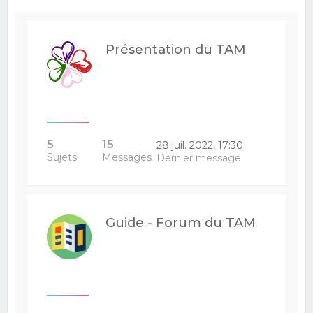
e
r
Présentation du TAM
c
h
e
r
5
15
28 juil. 2022, 17:30
Sujets
Messages
Dernier message
Guide - Forum du TAM