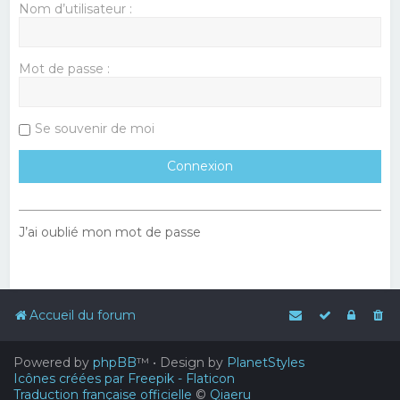
Nom d’utilisateur :
Mot de passe :
Se souvenir de moi
J’ai oublié mon mot de passe
Accueil du forum
Powered by
phpBB
™
• Design by
PlanetStyles
Icônes créées par Freepik - Flaticon
Traduction française officielle
©
Qiaeru