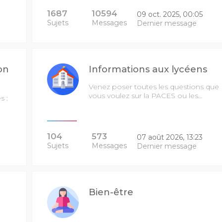
1687
10594
09 oct. 2025, 00:05
Sujets
Messages
Dernier message
on
Informations aux lycéens
Venez poser toutes les questions que
vous voulez sur la PACES ou les…
s :
104
573
07 août 2026, 13:23
Sujets
Messages
Dernier message
Bien-être