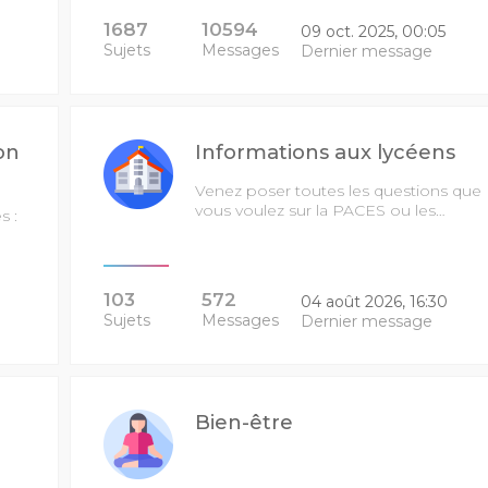
1687
10594
09 oct. 2025, 00:05
Sujets
Messages
Dernier message
on
Informations aux lycéens
Venez poser toutes les questions que
vous voulez sur la PACES ou les…
s :
103
572
04 août 2026, 16:30
Sujets
Messages
Dernier message
Bien-être