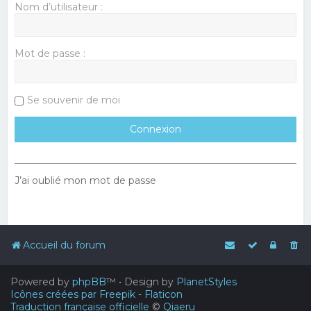
Nom d’utilisateur :
Mot de passe :
Se souvenir de moi
J’ai oublié mon mot de passe
Accueil du forum
Powered by
phpBB
™
• Design by
PlanetStyles
Icônes créées par Freepik - Flaticon
Traduction française officielle
©
Qiaeru