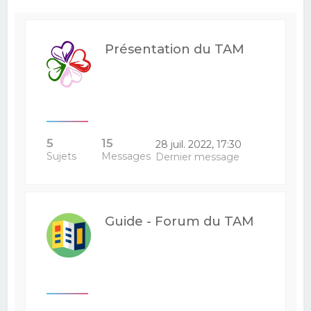
e
r
Présentation du TAM
c
h
e
r
5
15
28 juil. 2022, 17:30
Sujets
Messages
Dernier message
Guide - Forum du TAM