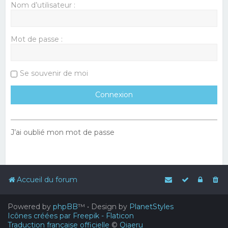
Nom d’utilisateur :
Mot de passe :
Se souvenir de moi
J’ai oublié mon mot de passe
Accueil du forum
Powered by
phpBB
™
• Design by
PlanetStyles
Icônes créées par Freepik - Flaticon
Traduction française officielle
©
Qiaeru