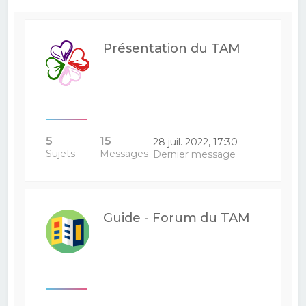
e
r
Présentation du TAM
c
h
e
r
5
15
28 juil. 2022, 17:30
Sujets
Messages
Dernier message
Guide - Forum du TAM