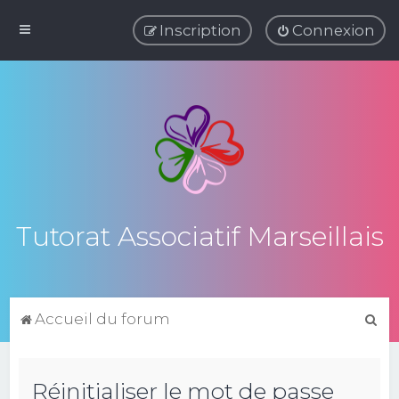
Inscription
Connexion
Tutorat Associatif Marseillais
R
Accueil du forum
e
c
Réinitialiser le mot de passe
h