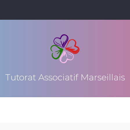
Tutorat Associatif Marseillais