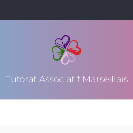
Tutorat Associatif Marseillais