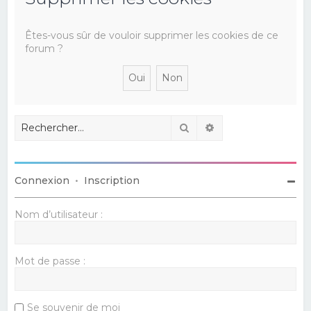
e
r
Êtes-vous sûr de vouloir supprimer les cookies de ce
forum ?
c
h
e
r
Rechercher
Recherche avancé
Connexion
•
Inscription
Nom d’utilisateur :
Mot de passe :
Se souvenir de moi