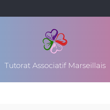
Tutorat Associatif Marseillais