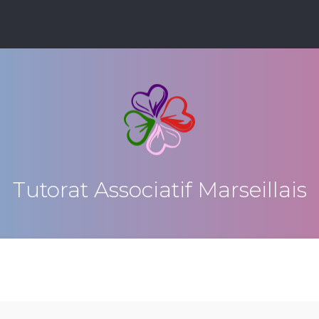
Tutorat Associatif Marseillais