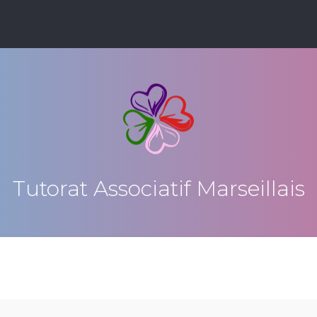
Tutorat Associatif Marseillais