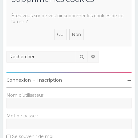
e
r
Êtes-vous sûr de vouloir supprimer les cookies de ce
forum ?
c
h
e
r
Rechercher
Recherche avancé
Connexion
•
Inscription
Nom d’utilisateur :
Mot de passe :
Se souvenir de moi