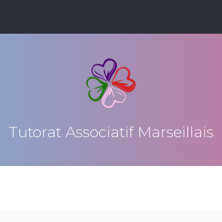
Tutorat Associatif Marseillais