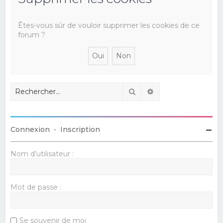
e
r
Êtes-vous sûr de vouloir supprimer les cookies de ce
forum ?
c
h
e
r
Rechercher
Recherche avancé
Connexion
•
Inscription
Nom d’utilisateur :
Mot de passe :
Se souvenir de moi