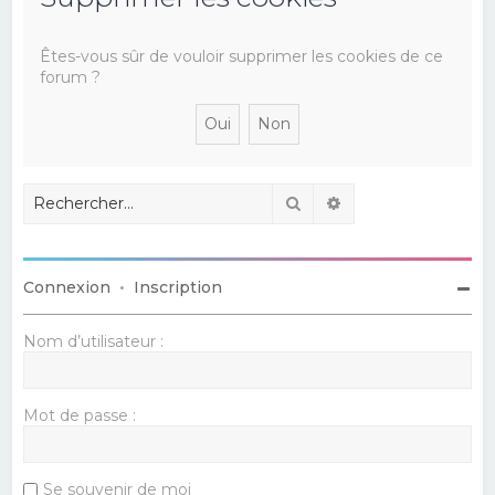
e
r
Êtes-vous sûr de vouloir supprimer les cookies de ce
forum ?
c
h
e
r
Rechercher
Recherche avancé
Connexion
•
Inscription
Nom d’utilisateur :
Mot de passe :
Se souvenir de moi