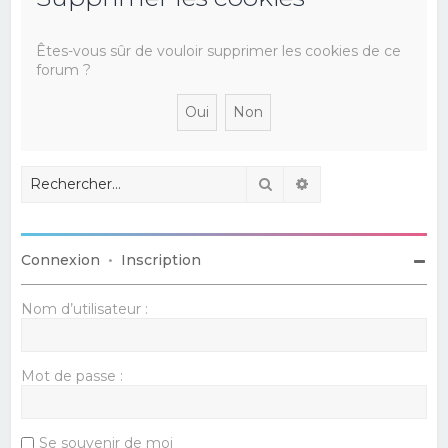
e
r
Êtes-vous sûr de vouloir supprimer les cookies de ce
forum ?
c
h
e
r
Rechercher
Recherche avancé
Connexion
•
Inscription
Nom d’utilisateur :
Mot de passe :
Se souvenir de moi