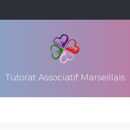
Tutorat Associatif Marseillais