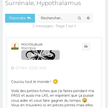
Surrénale, Hypothalamus
e
r
Rechercher
Recherch
Répondre
c
h
2 messages • Page
1
sur
1
e
r
Micr0tubule
Citation
Membre
07 févr. 2023, 14:51
Coucou tout le monde !
Voilà des petites fiches que j’ai faites pendant ma
PASS et aussi ma LAS, en espérant que ça puisse
vous aider et vous faire gagner du temps.
Vous en trouverez ici en pièces jointes mais elles