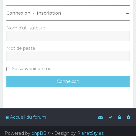
Connexion
•
Inscription
Nom d’utilisateur :
Mot de passe :
Se souvenir de moi
Accueil du forum
Powered by
phpBB
™
• Design by
PlanetStyles