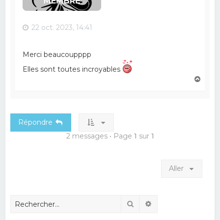
22 oct. 2023, 14:41
Merci beaucoupppp
Elles sont toutes incroyables
H
a
u
t
Répondre
2 messages • Page
1
sur
1
Aller
Rechercher
Recherche avancé