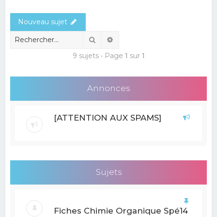
e
Nouveau sujet
r
c
Rechercher
Recherche avancée
h
9 sujets • Page
1
sur
1
e
r
Annonces
[ATTENTION AUX SPAMS]
Sujets
Fiches Chimie Organique Spé14