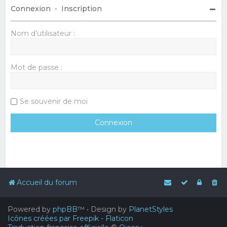
Connexion
•
Inscription
Nom d’utilisateur :
Mot de passe :
Se souvenir de moi
Accueil du forum
Powered by
phpBB
™
• Design by
PlanetStyles
Icônes créées par Freepik - Flaticon