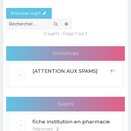
e
Nouveau sujet
r
c
Rechercher
Recherche avancée
h
3 sujets • Page
1
sur
1
e
r
Annonces
[ATTENTION AUX SPAMS]
Sujets
fiche institution en pharmacie
Réponses :
2