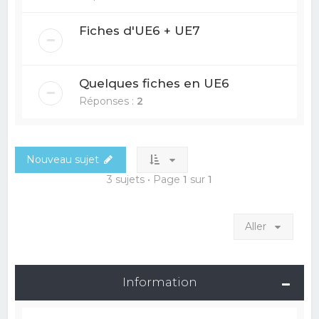
Fiches d'UE6 + UE7
Quelques fiches en UE6
Réponses :
2
Nouveau sujet
3 sujets • Page
1
sur
1
Aller
Information