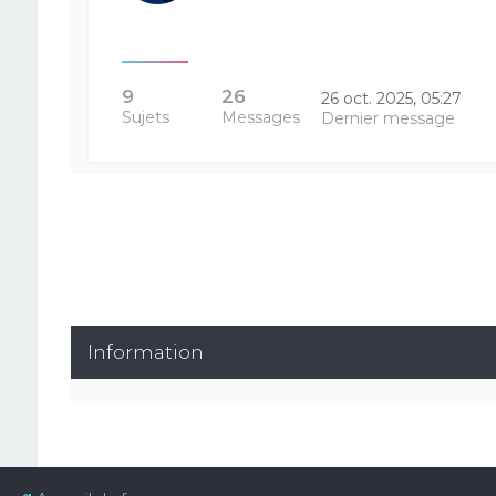
9
26
26 oct. 2025, 05:27
Sujets
Messages
Dernier message
Information