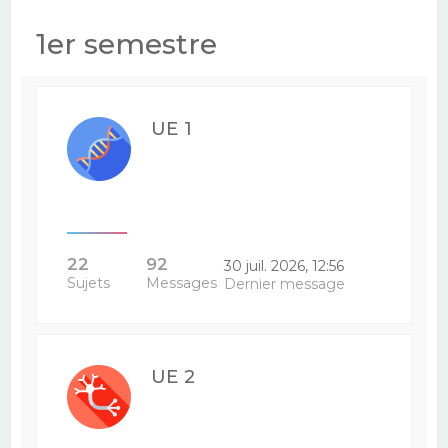
e
1er semestre
r
c
h
UE 1
e
r
22
92
30 juil. 2026, 12:56
Sujets
Messages
Dernier message
UE 2