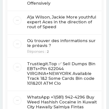
Offensively
A'ja Wilson, Jackie More youthful
expert Aces in the direction of
rout of Speed
Où trouver des informations sur
le préavis ?
Réponses :
2
Trustlegit.Top ✅ Sell Dumps Bin
EBTs+Pin 622044
VIRGINIA+NEWYORK Available
Track 1&2 Some Cards Bin code
101&201 ATM Clo
WhatsApp +1(581) 942-4296 Buy
Weed Hashish Cocaine in Kuwait
City Hawally Salmiya Fintas