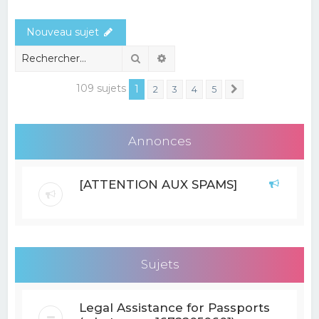
e
Nouveau sujet
r
c
Rechercher
Recherche avancée
h
109 sujets
1
2
3
4
5
Suivant
e
r
Annonces
[ATTENTION AUX SPAMS]
Sujets
Legal Assistance for Passports