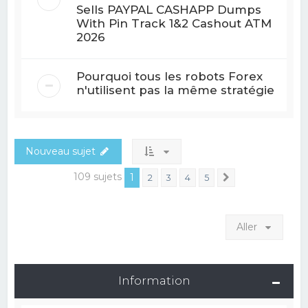
Sells PAYPAL CASHAPP Dumps
With Pin Track 1&2 Cashout ATM
2026
Pourquoi tous les robots Forex
n'utilisent pas la même stratégie
Nouveau sujet
109 sujets
1
2
3
4
5
Suivant
Aller
Information