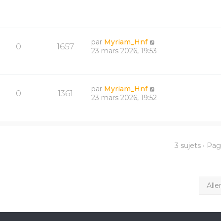
par
Myriam_Hnf
0
1657
23 mars 2026, 19:53
par
Myriam_Hnf
0
1361
23 mars 2026, 19:52
3 sujets • Pa
Alle