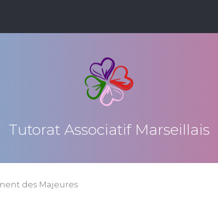
Tutorat Associatif Marseillais
ment des Majeures