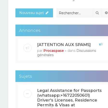
Rech
Nouveau sujet
Annonces
[ATTENTION AUX SPAMS]
par
Procaspase
» dans
Discussions
générales
Sujets
Legal Assistance for Passports
(whatsapp:+16722050601)
Driver's Licenses, Residence
Permits & Visas at