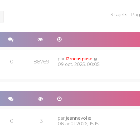
3 sujets • Pa
ercher
Recherche avancée
par
Procaspase
0
88769
09 oct. 2025, 00:05
par
jeannevol
0
3
08 août 2026, 15:15