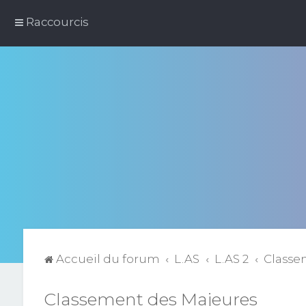
Raccourcis
Accueil du forum
L.AS
L.AS 2
Classe
Classement des Majeures