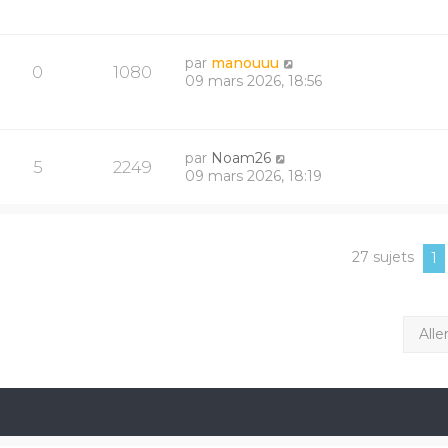
par
manouuu
0
1080
09 mars 2026, 18:56
par
Noam26
5
2249
09 mars 2026, 18:19
27 sujets
1
Alle