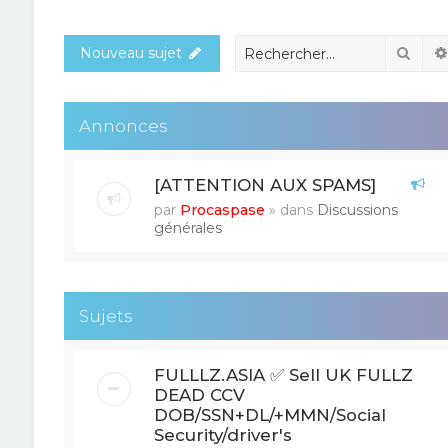
Rech
Nouveau sujet
Annonces
[ATTENTION AUX SPAMS]
par
Procaspase
» dans
Discussions
générales
Sujets
FULLLZ.ASIA ✅ Sell UK FULLZ
DEAD CCV
DOB/SSN+DL/+MMN/Social
Security/driver's