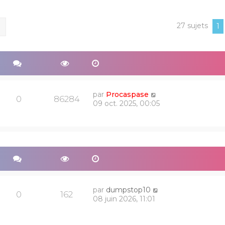
27 sujets
ercher
Recherche avancée
1
par
Procaspase
0
86284
09 oct. 2025, 00:05
par
dumpstop10
0
162
08 juin 2026, 11:01