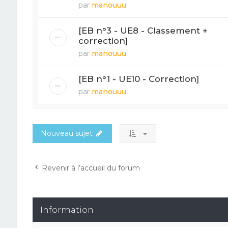
par
manouuu
[EB n°3 - UE8 - Classement +
correction]
par
manouuu
[EB n°1 - UE10 - Correction]
par
manouuu
Nouveau sujet
Revenir à l’accueil du forum
Information