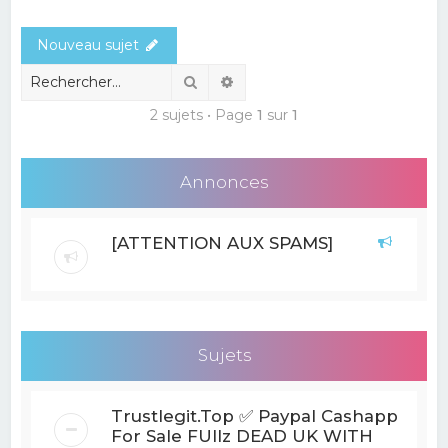
e
Nouveau sujet
r
c
Rechercher
Recherche avancée
h
2 sujets • Page
1
sur
1
e
r
Annonces
[ATTENTION AUX SPAMS]
Sujets
Trustlegit.Top ✅ Paypal Cashapp
For Sale FUllz DEAD UK WITH