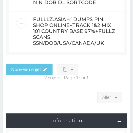
NIN DOB DL SORTCODE
FULLLZ.ASIA ✅ DUMPS PIN
SHOP ONLINE+TRACK 1&2 MIX
101 COUNTRY BASE 97%+FULLZ
SCANS
SSN/DOB/USA/CANADA/UK
Nouveau sujet
2 sujets • Page
1
sur
1
Aller
Information