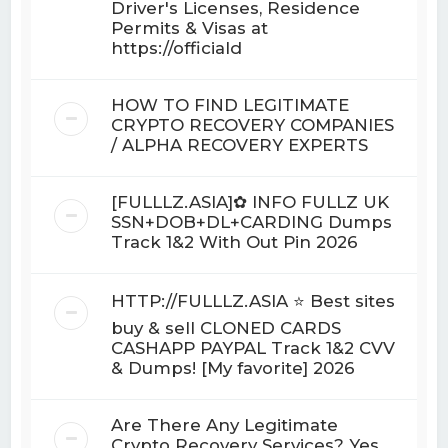
Driver's Licenses, Residence
Permits & Visas at
https://officiald
HOW TO FIND LEGITIMATE
CRYPTO RECOVERY COMPANIES
/ ALPHA RECOVERY EXPERTS
[FULLLZ.ASIA]✿ INFO FULLZ UK
SSN+DOB+DL+CARDING Dumps
Track 1&2 With Out Pin 2026
HTTP://FULLLZ.ASIA ⭐️ Best sites
buy & sell CLONED CARDS
CASHAPP PAYPAL Track 1&2 CVV
& Dumps! [My favorite] 2026
Are There Any Legitimate
Crypto Recovery Services? Yes