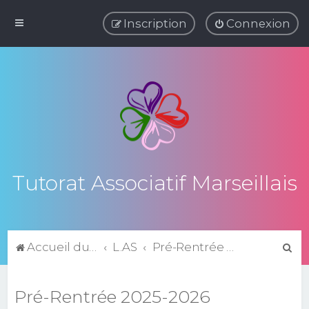
Inscription
Connexion
Tutorat Associatif Marseillais
R
Accueil du forum
L.AS
Pré-Rentrée 2025-2026
e
c
Pré-Rentrée 2025-2026
h