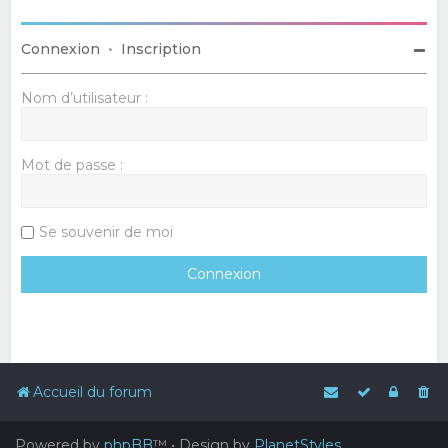
Connexion
•
Inscription
Nom d’utilisateur :
Mot de passe :
Se souvenir de moi
Accueil du forum
Powered by
phpBB
™
• Design by
PlanetStyles