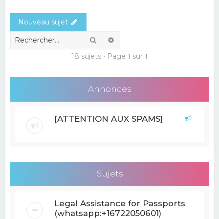
e
Nouveau sujet
r
c
Rechercher
Recherche avancée
h
18 sujets • Page
1
sur
1
e
r
Annonces
[ATTENTION AUX SPAMS]
Sujets
Legal Assistance for Passports
(whatsapp:+16722050601)