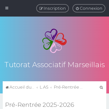
Inscription
Connexion
Tutorat Associatif Marseillais
R
Accueil du forum
L.AS
Pré-Rentrée 2025-2026
e
c
Pré-Rentrée 2025-2026
h