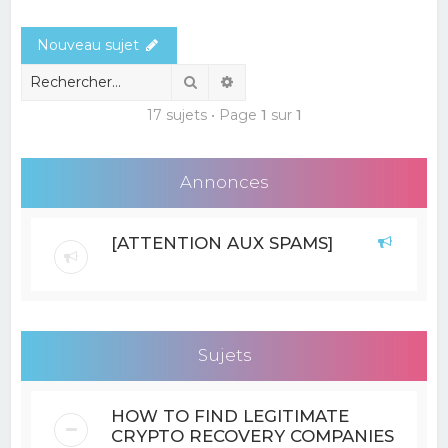
e
Nouveau sujet
r
c
Rechercher
Recherche avancée
h
17 sujets • Page
1
sur
1
e
r
Annonces
[ATTENTION AUX SPAMS]
Sujets
HOW TO FIND LEGITIMATE
CRYPTO RECOVERY COMPANIES