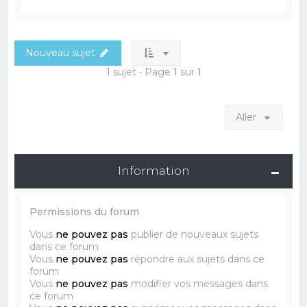
Nouveau sujet
1 sujet • Page
1
sur
1
Aller
Information
Permissions du forum
Vous
ne pouvez pas
publier de nouveaux sujets
dans ce forum
Vous
ne pouvez pas
répondre aux sujets dans ce
forum
Vous
ne pouvez pas
modifier vos messages dans
ce forum