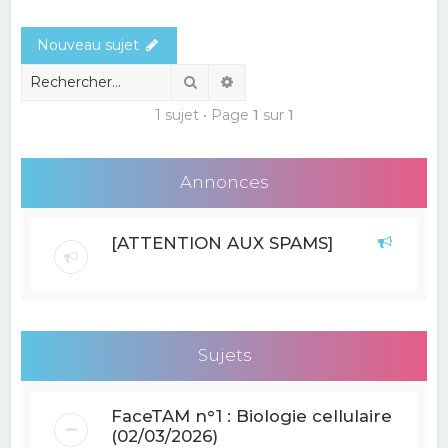
e
Nouveau sujet
r
c
Rechercher
Recherche avancée
h
1 sujet • Page
1
sur
1
e
r
Annonces
[ATTENTION AUX SPAMS]
Sujets
FaceTAM n°1 : Biologie cellulaire
(02/03/2026)