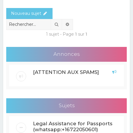
e
Nouveau sujet
r
c
Rechercher
Recherche avancée
h
1 sujet • Page
1
sur
1
e
r
Annonces
[ATTENTION AUX SPAMS]
Sujets
Legal Assistance for Passports
(whatsapp:+16722050601)