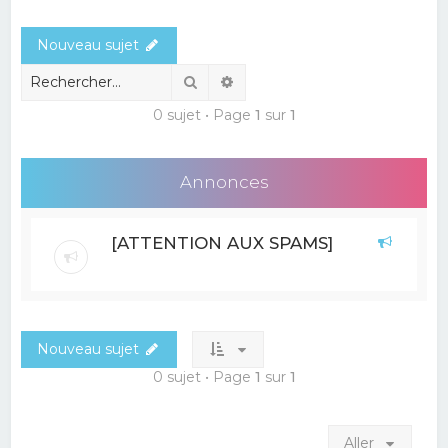
e
Nouveau sujet
r
c
Rechercher
Recherche avancée
h
0 sujet • Page
1
sur
1
e
r
Annonces
[ATTENTION AUX SPAMS]
Nouveau sujet
0 sujet • Page
1
sur
1
Aller