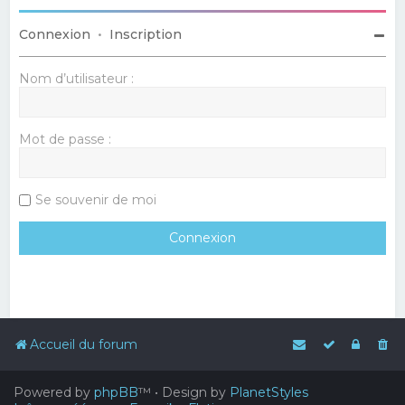
Connexion
•
Inscription
Nom d’utilisateur :
Mot de passe :
Se souvenir de moi
Accueil du forum
Powered by
phpBB
™
• Design by
PlanetStyles