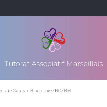
Tutorat Associatif Marseillais
ons de Cours
Biochimie / BC / BM