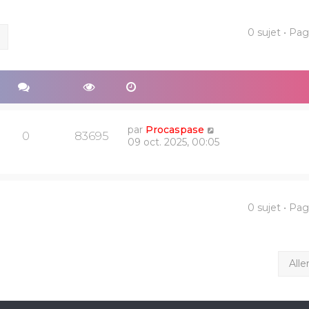
0 sujet • Pa
ercher
Recherche avancée
par
Procaspase
0
83695
09 oct. 2025, 00:05
0 sujet • Pa
Alle