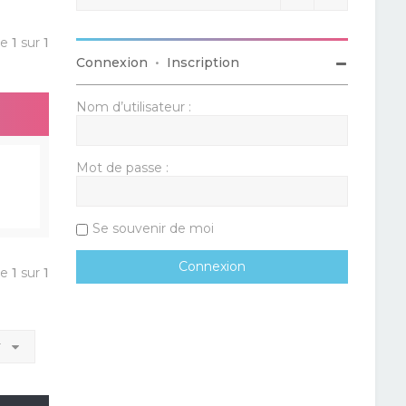
ge
1
sur
1
Connexion
•
Inscription
Nom d’utilisateur :
Mot de passe :
Se souvenir de moi
ge
1
sur
1
r