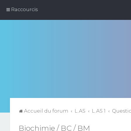
Raccourcis
Accueil du forum
L.AS
L.AS 1
Questi
Biochimie / BC / BM