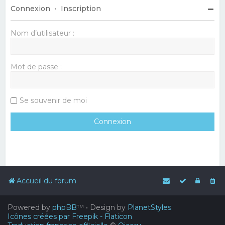
Connexion
•
Inscription
Nom d’utilisateur :
Mot de passe :
Se souvenir de moi
Accueil du forum
Powered by
phpBB
™
• Design by
PlanetStyles
Icônes créées par Freepik - Flaticon