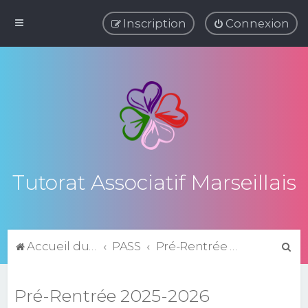
Inscription
Connexion
Tutorat Associatif Marseillais
R
Accueil du forum
PASS
Pré-Rentrée 2025-2026
e
c
Pré-Rentrée 2025-2026
h