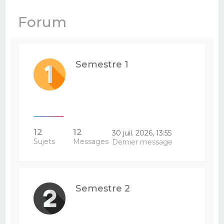
e
Forum
r
c
h
Semestre 1
e
r
12
12
30 juil. 2026, 13:55
Sujets
Messages
Dernier message
Semestre 2