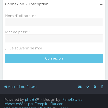
Connexion
•
Inscription
Nom d’utilisateur :
Mot de passe :
Se souvenir de moi
Accueil du forum
Powered by
phpBB
™
• Design by
PlanetStyles
Icônes créées par Freepik - Flaticon