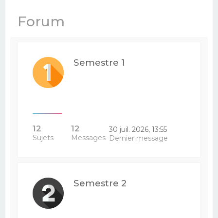
e
Forum
r
c
h
Semestre 1
e
r
12
12
30 juil. 2026, 13:55
Sujets
Messages
Dernier message
Semestre 2