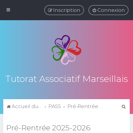
Inscription
Connexion
Tutorat Associatif Marseillais
R
Accueil du forum
PASS
Pré-Rentrée 2025-2026
e
c
Pré-Rentrée 2025-2026
h