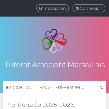
Inscription
Connexion
Tutorat Associatif Marseillais
R
Accueil du forum
PASS
Pré-Rentrée 2025-2026
e
c
Pré-Rentrée 2025-2026
h