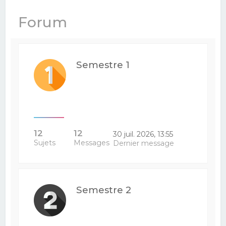
e
Forum
r
c
h
Semestre 1
e
r
12
12
30 juil. 2026, 13:55
Sujets
Messages
Dernier message
Semestre 2