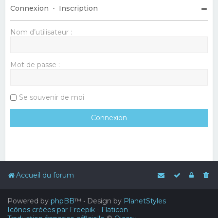
Connexion
•
Inscription
Nom d’utilisateur :
Mot de passe :
Se souvenir de moi
Accueil du forum
Powered by
phpBB
™
• Design by
PlanetStyles
Icônes créées par Freepik - Flaticon