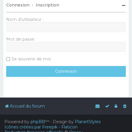
Connexion
•
Inscription
Nom d’utilisateur :
Mot de passe :
Se souvenir de moi
Accueil du forum
Powered by
phpBB
™
• Design by
PlanetStyles
Icônes créées par Freepik - Flaticon