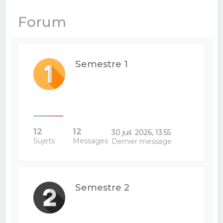
e
Forum
r
c
h
Semestre 1
e
r
12
12
30 juil. 2026, 13:55
Sujets
Messages
Dernier message
Semestre 2