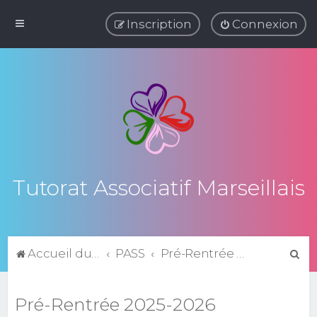
Inscription
Connexion
Tutorat Associatif Marseillais
R
Accueil du forum
PASS
Pré-Rentrée 2025-2026
e
c
Pré-Rentrée 2025-2026
h