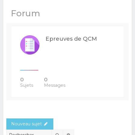
e
Forum
r
c
h
Epreuves de QCM
e
r
0
0
Sujets
Messages
Nouveau sujet
Rechercher
Recherche avancée