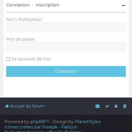
Connexion
•
Inscription
Nom d’utilisateur :
Mot de passe :
Se souvenir de moi
Accueil du forum
Powered by
phpBB
™
• Design by
PlanetStyles
Icônes créées par Freepik - Flaticon