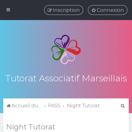
Inscription
Connexion
Tutorat Associatif Marseillais
R
Accueil du forum
PASS
Night Tutorat
e
c
Night Tutorat
h