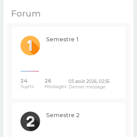
e
Forum
r
c
h
Semestre 1
e
r
24
26
03 août 2026, 02:55
Sujets
Messages
Dernier message
Semestre 2