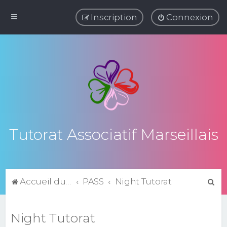
Inscription
Connexion
Tutorat Associatif Marseillais
R
Accueil du forum
PASS
Night Tutorat
e
c
Night Tutorat
h