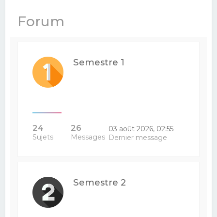
e
Forum
r
c
h
Semestre 1
e
r
24
26
03 août 2026, 02:55
Sujets
Messages
Dernier message
Semestre 2