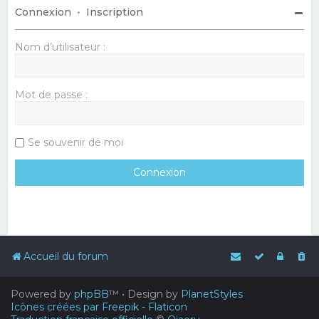
Connexion
•
Inscription
Nom d’utilisateur :
Mot de passe :
Se souvenir de moi
Accueil du forum
Powered by
phpBB
™
• Design by
PlanetStyles
Icônes créées par Freepik - Flaticon