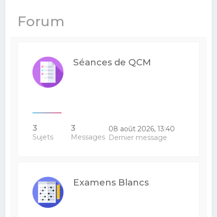
e
Forum
r
c
h
Séances de QCM
e
r
3
3
08 août 2026, 13:40
Sujets
Messages
Dernier message
Examens Blancs