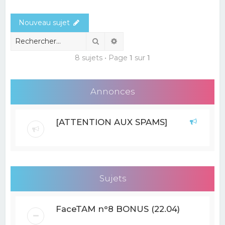
e
Nouveau sujet
r
c
Rechercher
Recherche avancée
h
8 sujets • Page
1
sur
1
e
r
Annonces
[ATTENTION AUX SPAMS]
Sujets
FaceTAM n°8 BONUS (22.04)