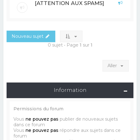
[ATTENTION AUX SPAMS]
Nouveau sujet
0 sujet • Page
1
sur
1
Aller
Information
Permissions du forum
Vous
ne pouvez pas
publier de nouveaux sujets
dans ce forum
Vous
ne pouvez pas
répondre aux sujets dans ce
forum