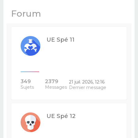
e
Forum
r
c
h
UE Spé 11
e
r
349
2379
21 juil. 2026, 12:16
Sujets
Messages
Dernier message
UE Spé 12