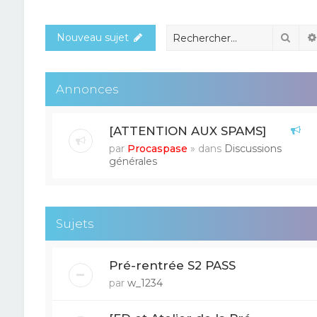
Rech
Nouveau sujet
Annonces
[ATTENTION AUX SPAMS]
par
Procaspase
» dans
Discussions
générales
Sujets
Pré-rentrée S2 PASS
par
w_1234