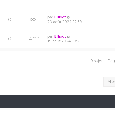
par
Ellioot
0
3860
20 août 2024, 12:38
par
Ellioot
0
4790
19 août 2024, 19:31
9 sujets • Pa
Alle