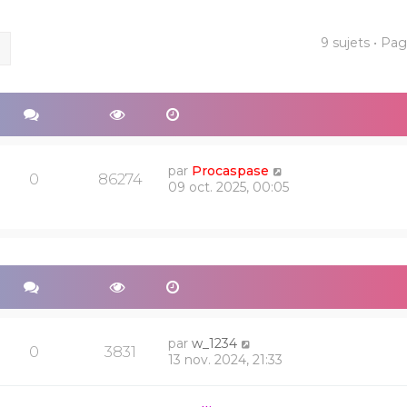
9 sujets • Pa
ercher
Recherche avancée
par
Procaspase
0
86274
09 oct. 2025, 00:05
par
w_1234
0
3831
13 nov. 2024, 21:33