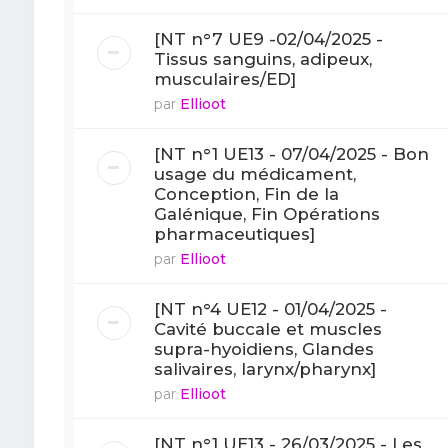
[NT n°7 UE9 -02/04/2025 -
Tissus sanguins, adipeux,
musculaires/ED]
par
Ellioot
[NT n°1 UE13 - 07/04/2025 - Bon
usage du médicament,
Conception, Fin de la
Galénique, Fin Opérations
pharmaceutiques]
par
Ellioot
[NT n°4 UE12 - 01/04/2025 -
Cavité buccale et muscles
supra-hyoidiens, Glandes
salivaires, larynx/pharynx]
par
Ellioot
[NT n°1 UE13 - 26/03/2025 - Les