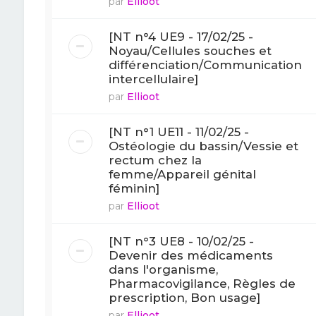
par
Ellioot
[NT n°4 UE9 - 17/02/25 -
Noyau/Cellules souches et
différenciation/Communication
intercellulaire]
par
Ellioot
[NT n°1 UE11 - 11/02/25 -
Ostéologie du bassin/Vessie et
rectum chez la
femme/Appareil génital
féminin]
par
Ellioot
[NT n°3 UE8 - 10/02/25 -
Devenir des médicaments
dans l'organisme,
Pharmacovigilance, Règles de
prescription, Bon usage]
par
Ellioot