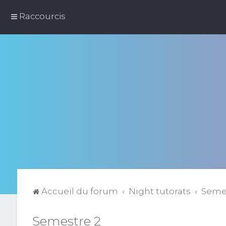
Raccourcis
Accueil du forum
Night tutorats
Semes
Semestre 2