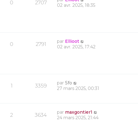
0
2707
02 avr. 2025, 18:35
par
Ellioot
0
2791
02 avr. 2025, 17:42
par
Sfo
1
3359
27 mars 2025, 00:31
par
maxgontier1
2
3634
24 mars 2025, 21:44