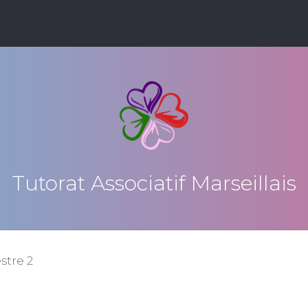
Tutorat Associatif Marseillais
tre 2