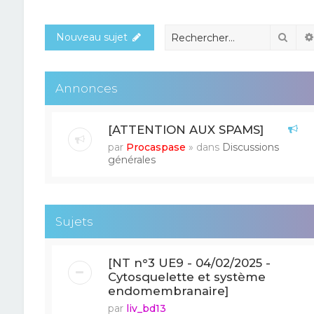
Rech
Nouveau sujet
Annonces
[ATTENTION AUX SPAMS]
par
Procaspase
» dans
Discussions
générales
Sujets
[NT n°3 UE9 - 04/02/2025 -
Cytosquelette et système
endomembranaire]
par
liv_bd13