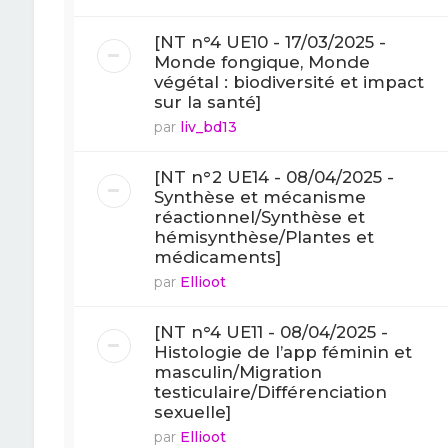
[NT n°4 UE10 - 17/03/2025 -
Monde fongique, Monde
végétal : biodiversité et impact
sur la santé]
par
liv_bd13
[NT n°2 UE14 - 08/04/2025 -
Synthèse et mécanisme
réactionnel/Synthèse et
hémisynthèse/Plantes et
médicaments]
par
Ellioot
[NT n°4 UE11 - 08/04/2025 -
Histologie de l’app féminin et
masculin/Migration
testiculaire/Différenciation
sexuelle]
par
Ellioot