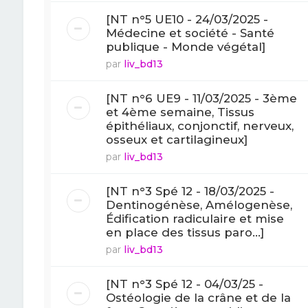
[NT n°5 UE10 - 24/03/2025 -
Médecine et société - Santé
publique - Monde végétal]
par
liv_bd13
[NT n°6 UE9 - 11/03/2025 - 3ème
et 4ème semaine, Tissus
épithéliaux, conjonctif, nerveux,
osseux et cartilagineux]
par
liv_bd13
[NT n°3 Spé 12 - 18/03/2025 -
Dentinogénèse, Amélogenèse,
Édification radiculaire et mise
en place des tissus paro...]
par
liv_bd13
[NT n°3 Spé 12 - 04/03/25 -
Ostéologie de la crâne et de la