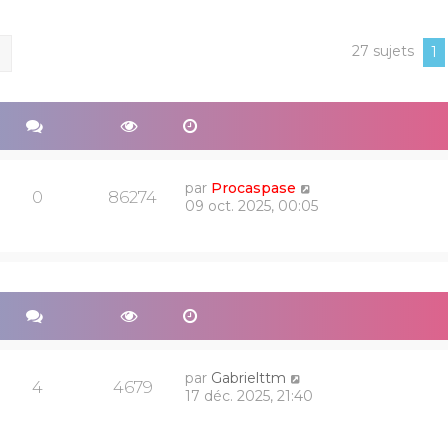
27 sujets
ercher
Recherche avancée
1
par
Procaspase
0
86274
09 oct. 2025, 00:05
par
Gabrielttm
4
4679
17 déc. 2025, 21:40