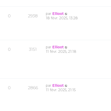
par
Ellioot
0
2938
18 févr. 2025, 13:28
par
Ellioot
0
3151
11 févr. 2025, 21:18
par
Ellioot
0
2866
11 févr. 2025, 21:15