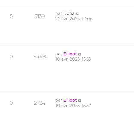
par
Doha
5
5139
26 avr. 2025, 17:06
par
Ellioot
0
3448
10 avr. 2025, 15:55
par
Ellioot
0
2724
10 avr. 2025, 15:52