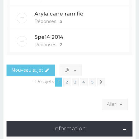
Arylalcane ramifié
Réponses :
5
Spe14 2014
Réponses :
2
Nouveau sujet
115 sujets
1
2
3
4
5
Suivant
Aller
Information