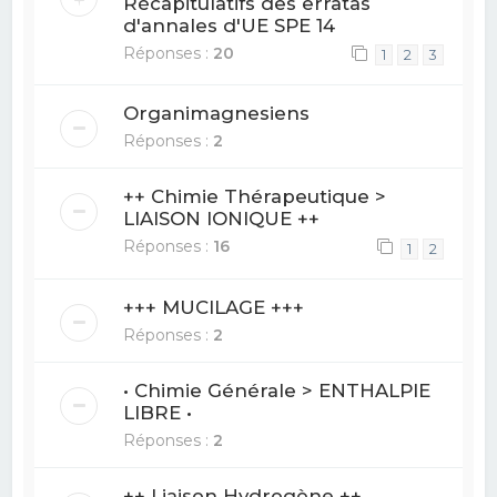
Récapitulatifs des erratas
d'annales d'UE SPE 14
Réponses :
20
1
2
3
Organimagnesiens
Réponses :
2
++ Chimie Thérapeutique >
LIAISON IONIQUE ++
Réponses :
16
1
2
+++ MUCILAGE +++
Réponses :
2
• Chimie Générale > ENTHALPIE
LIBRE •
Réponses :
2
++ Liaison Hydrogène ++