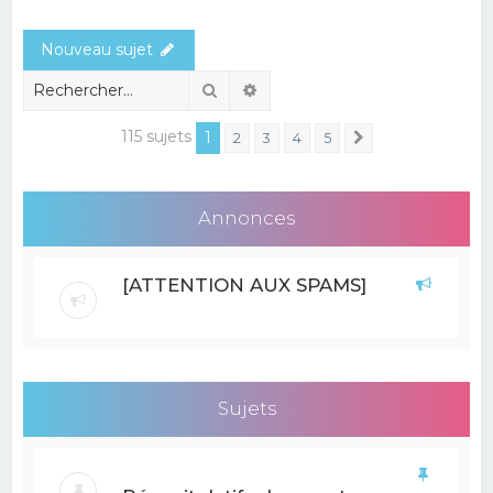
e
Nouveau sujet
r
c
Rechercher
Recherche avancée
h
115 sujets
1
2
3
4
5
Suivant
e
r
Annonces
[ATTENTION AUX SPAMS]
Sujets