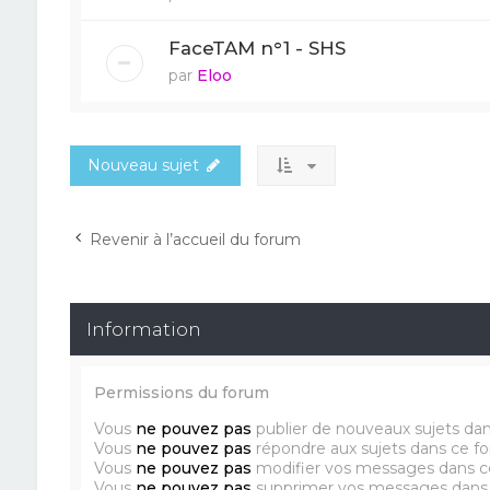
FaceTAM n°1 - SHS
par
Eloo
Nouveau sujet
Revenir à l’accueil du forum
Information
Permissions du forum
Vous
ne pouvez pas
publier de nouveaux sujets da
Vous
ne pouvez pas
répondre aux sujets dans ce f
Vous
ne pouvez pas
modifier vos messages dans c
Vous
ne pouvez pas
supprimer vos messages dans