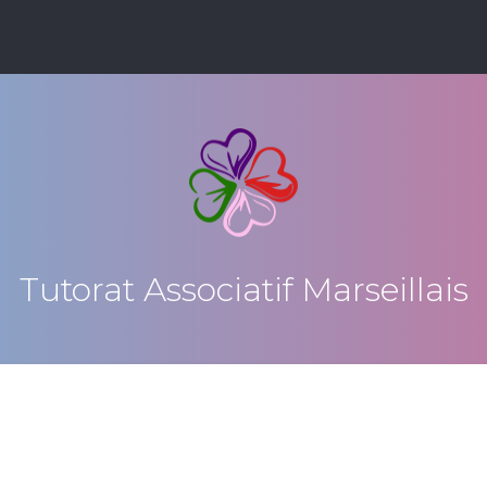
Tutorat Associatif Marseillais