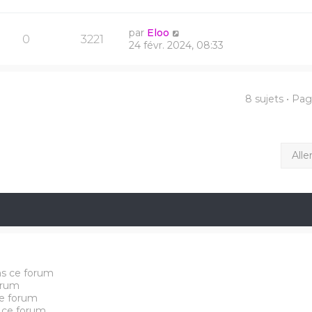
par
Eloo
0
3221
24 févr. 2024, 08:33
8 sujets • Pa
Alle
ns ce forum
orum
e forum
 ce forum