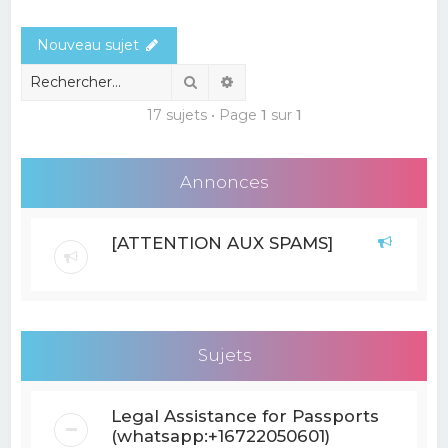
e
Nouveau sujet
r
c
Rechercher
Recherche avancée
h
17 sujets • Page
1
sur
1
e
r
Annonces
[ATTENTION AUX SPAMS]
Sujets
Legal Assistance for Passports
(whatsapp:+16722050601)