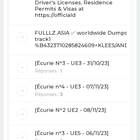
Driver's Licenses, Residence
Permits & Visas at
https://officiald
FULLLZ.ASIA ✅ worldwide Dumps With
track1
%B4323710285824609^KLEES/ANDREW
[Écurie N°3 - UE3 - 31/10/23]
Réponses :
1
[Écurie n°4 - UE3 - 07/11/23]
Réponses :
3
[Écurie N°2 UE2 - 08/11/23]
[Écurie n°3 - UE5 - 06/11/23]