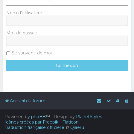
Nom d’utilisateur :
Mot de passe :
Se souvenir de moi
Accueil du forum
Powered by
phpBB
™
• Design by
PlanetStyles
Icônes créées par Freepik - Flaticon
Traduction française officielle
©
Qiaeru