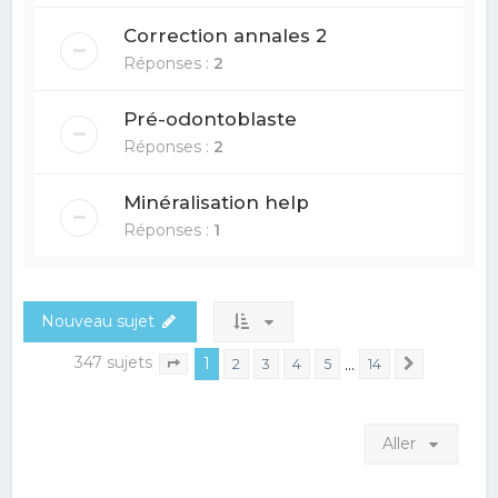
Correction annales 2
Réponses :
2
Pré-odontoblaste
Réponses :
2
Minéralisation help
Réponses :
1
Nouveau sujet
347 sujets
1
…
2
3
4
5
14
Suivant
Page
1
sur
14
Aller