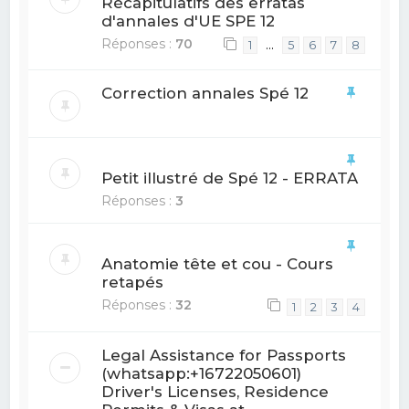
Récapitulatifs des erratas
d'annales d'UE SPE 12
Réponses :
70
…
1
5
6
7
8
Correction annales Spé 12
Petit illustré de Spé 12 - ERRATA
Réponses :
3
Anatomie tête et cou - Cours
retapés
Réponses :
32
1
2
3
4
Legal Assistance for Passports
(whatsapp:+16722050601)
Driver's Licenses, Residence